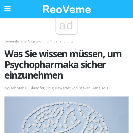
ad
Generalisierte Angststörung
Behandlung
Was Sie wissen müssen, um
Psychopharmaka sicher
einzunehmen
by Deborah R. Glasofer, PhD; Bewertet von Steven Gans, MD