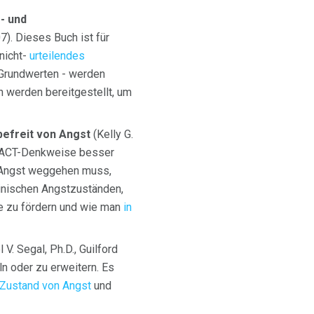
- und
). Dieses Buch ist für
nicht-
urteilendes
 Grundwerten - werden
 werden bereitgestellt, um
befreit von Angst
(Kelly G.
ie ACT-Denkweise besser
e Angst weggehen muss,
inischen Angstzuständen,
te zu fördern und wie man
in
 V. Segal, Ph.D., Guilford
n oder zu erweitern. Es
Zustand von Angst
und