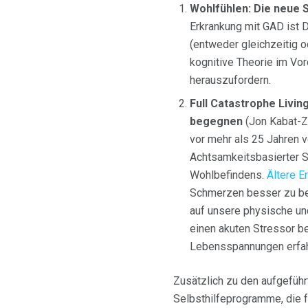
Wohlfühlen: Die neue
Erkrankung mit GAD ist 
(entweder gleichzeitig o
kognitive Theorie im Vor
herauszufordern.
Full Catastrophe Livin
begegnen
(Jon Kabat-Zi
vor mehr als 25 Jahren v
Achtsamkeitsbasierter 
Wohlbefindens.
Ältere E
Schmerzen besser zu bew
auf unsere physische und
einen akuten Stressor b
Lebensspannungen erfah
Zusätzlich zu den aufgeführt
Selbsthilfeprogramme, die f