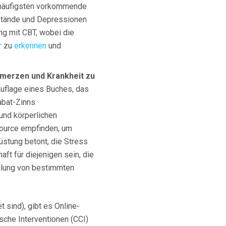
m häufigsten vorkommende
ustände und Depressionen
ang mit CBT, wobei die
r
zu
erkennen
und
chmerzen und Krankheit zu
Auflage eines Buches, das
Kabat-Zinns
und körperlichen
source empfinden, um
stung betont, die Stress
ft für diejenigen sein, die
ellung von bestimmten
 sind), gibt es Online-
sche Interventionen (CCI)