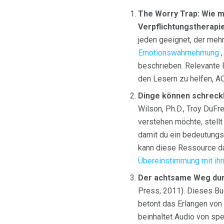
The Worry Trap: Wie m
Verpflichtungstherapi
jeden geeignet, der meh
Emotionswahrnehmung
,
beschrieben. Relevante 
den Lesern zu helfen, A
Dinge können schreckli
Wilson, Ph.D., Troy DuF
verstehen möchte, stell
damit du ein bedeutungs
kann diese Ressource da
Übereinstimmung mit ihn
Der achtsame Weg du
Press, 2011). Dieses Bu
betont das Erlangen von
beinhaltet Audio von sp