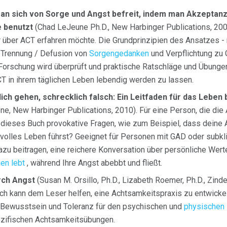
an sich von Sorge und Angst befreit, indem man Akzeptanz
e benutzt
(Chad LeJeune Ph.D., New Harbinger Publications, 2007
r über ACT erfahren möchte. Die Grundprinzipien des Ansatzes - 
 Trennung / Defusion von
Sorgengedanken
und Verpflichtung zu
Forschung wird überprüft und praktische Ratschläge und Übungen
CT in ihrem täglichen Leben lebendig werden zu lassen.
ch gehen, schrecklich falsch: Ein Leitfaden für das Leben 
rene, New Harbinger Publications, 2010). Für eine Person, die d
t dieses Buch provokative Fragen, wie zum Beispiel, dass dein
volles Leben führst? Geeignet für Personen mit GAD oder subkl
zu beitragen, eine reichere Konversation über persönliche Wer
en lebt
, während Ihre Angst abebbt und fließt.
rch Angst
(Susan M. Orsillo, Ph.D., Lizabeth Roemer, Ph.D., Zindel
ch kann dem Leser helfen, eine Achtsamkeitspraxis zu entwickel
 Bewusstsein und Toleranz für den psychischen und
physischen 
ezifischen Achtsamkeitsübungen.