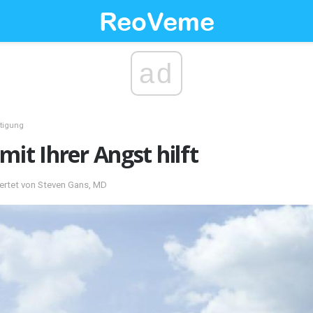
ad
tigung
mit Ihrer Angst hilft
ertet von Steven Gans, MD