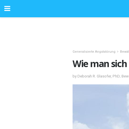
Generalisierte Angststörung
Bewäl
Wie man sich 
by Deborah R. Glasofer, PhD; Bew