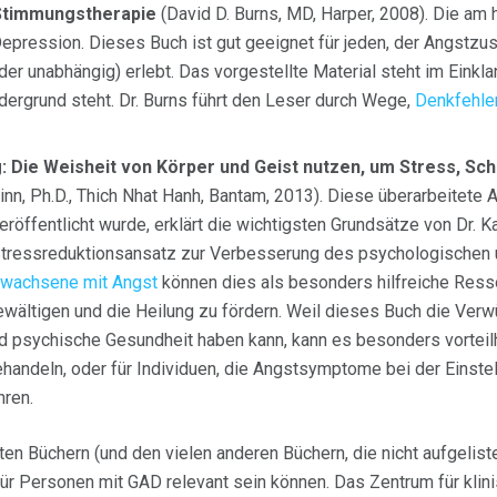
 Stimmungstherapie
(David D. Burns, MD, Harper, 2008). Die a
Depression. Dieses Buch ist gut geeignet für jeden, der Angstz
der unabhängig) erlebt. Das vorgestellte Material steht im Einkl
dergrund steht. Dr. Burns führt den Leser durch Wege,
Denkfehle
g: Die Weisheit von Körper und Geist nutzen, um Stress, S
nn, Ph.D., Thich Nhat Hanh, Bantam, 2013). Diese überarbeitete 
eröffentlicht wurde, erklärt die wichtigsten Grundsätze von Dr. 
Stressreduktionsansatz zur Verbesserung des psychologischen 
rwachsene mit Angst
können dies als besonders hilfreiche Res
ältigen und die Heilung zu fördern. Weil dieses Buch die Verwü
 psychische Gesundheit haben kann, kann es besonders vorteilha
ehandeln, oder für Individuen, die Angstsymptome bei der Einst
ren.
en Büchern (und den vielen anderen Büchern, die nicht aufgelistet
ür Personen mit GAD relevant sein können. Das Zentrum für klini