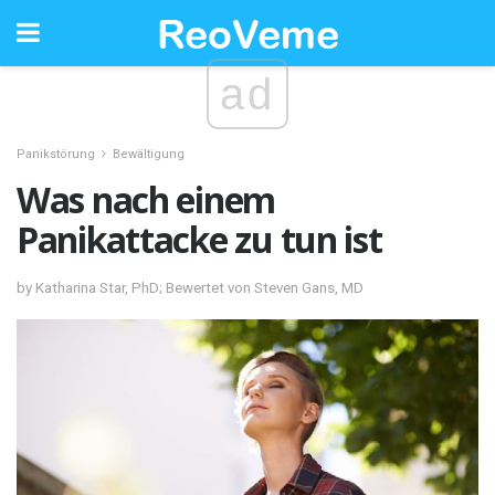
ad
Panikstörung
Bewältigung
Was nach einem
Panikattacke zu tun ist
by Katharina Star, PhD; Bewertet von Steven Gans, MD