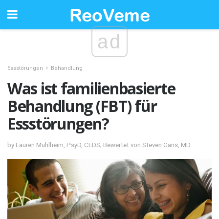
ad
Essstörungen
Behandlung
Was ist familienbasierte
Behandlung (FBT) für
Essstörungen?
by Lauren Mühlheim, PsyD, CEDS; Bewertet von Steven Gans, MD