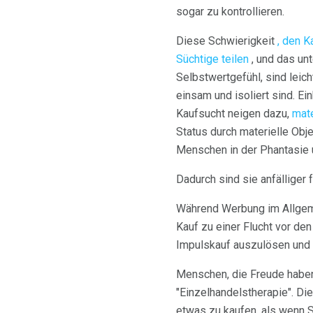
sogar zu kontrollieren.
Diese Schwierigkeit
, den K
Süchtige teilen
, und das un
Selbstwertgefühl, sind leich
einsam und isoliert sind. E
Kaufsucht neigen dazu,
mate
Status durch materielle Obj
Menschen in der Phantasie u
Dadurch sind sie anfälliger
Während Werbung im Allgeme
Kauf zu einer Flucht vor de
Impulskauf auszulösen und g
Menschen, die Freude habe
"Einzelhandelstherapie". Di
etwas zu kaufen, als wenn S