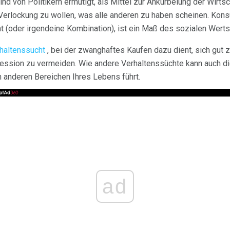
ind von Politikern ermutigt, als Mittel zur Ankurbelung der Wirt
 Verlockung zu wollen, was alle anderen zu haben scheinen. Ko
t (oder irgendeine Kombination), ist ein Maß des sozialen Wert
haltenssucht
, bei der zwanghaftes Kaufen dazu dient, sich gut z
ession zu vermeiden. Wie andere Verhaltenssüchte kann auch di
n anderen Bereichen Ihres Lebens führt.
ad