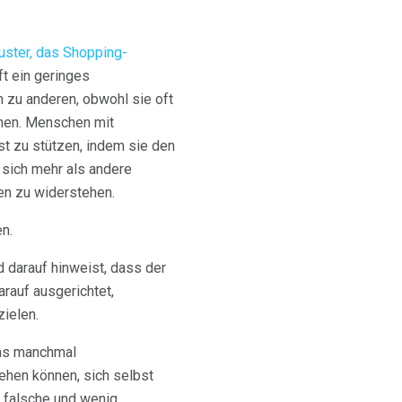
uster, das Shopping-
t ein geringes
h zu anderen, obwohl sie oft
hmen. Menschen mit
st zu stützen, indem sie den
 sich mehr als andere
en zu widerstehen.
n.
 darauf hinweist, dass der
rauf ausgerichtet,
ielen.
das manchmal
iehen können, sich selbst
e falsche und wenig