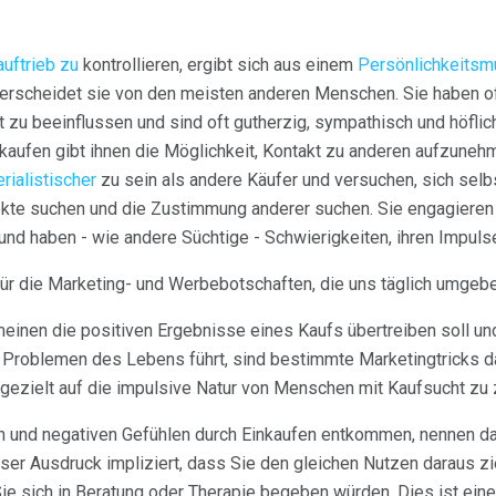
auftrieb zu
kontrollieren, ergibt sich aus einem
Persönlichkeitsm
terscheidet sie von den meisten anderen Menschen. Sie haben of
t zu beeinflussen und sind oft gutherzig, sympathisch und höflic
inkaufen gibt ihnen die Möglichkeit, Kontakt zu anderen aufzune
rialistischer
zu sein als andere Käufer und versuchen, sich selb
ekte suchen und die Zustimmung anderer suchen. Sie engagieren
nd haben - wie andere Süchtige - Schwierigkeiten, ihren Impuls
 für die Marketing- und Werbebotschaften, die uns täglich umgebe
inen die positiven Ergebnisse eines Kaufs übertreiben soll und
n Problemen des Lebens führt, sind bestimmte Marketingtricks da
ezielt auf die impulsive Natur von Menschen mit Kaufsucht zu z
n und negativen Gefühlen durch Einkaufen entkommen, nennen 
eser Ausdruck impliziert, dass Sie den gleichen Nutzen daraus z
ie sich in Beratung oder Therapie begeben würden. Dies ist ein