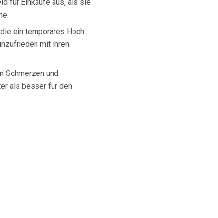
d für Einkäufe aus, als sie
me.
 die ein temporäres Hoch
unzufrieden mit ihren
len Schmerzen und
er als besser für den