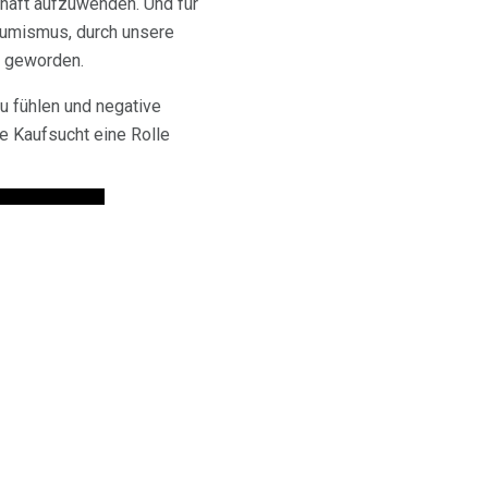
schaft aufzuwenden. Und für
nsumismus, durch unsere
s geworden.
u fühlen und negative
e Kaufsucht eine Rolle