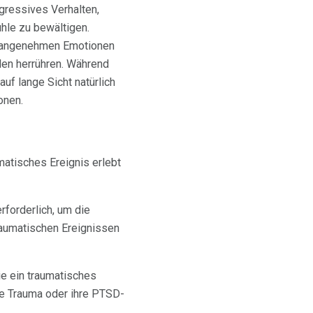
gressives Verhalten,
hle zu bewältigen.
 unangenehmen Emotionen
den herrühren. Während
uf lange Sicht natürlich
onen.
matisches Ereignis erlebt
rforderlich, um die
traumatischen Ereignissen
ie ein traumatisches
ene Trauma oder ihre PTSD-