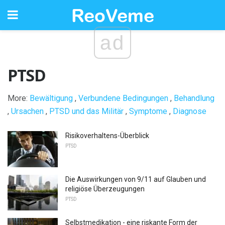
ad
PTSD
More:
Bewältigung
,
Verbundene Bedingungen
,
Behandlung
,
Ursachen
,
PTSD und das Militär
,
Symptome
,
Diagnose
Risikoverhaltens-Überblick
PTSD
Die Auswirkungen von 9/11 auf Glauben und
religiöse Überzeugungen
PTSD
Selbstmedikation - eine riskante Form der