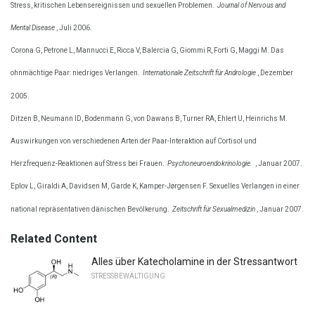
Stress, kritischen Lebensereignissen und sexuellen Problemen.
Journal of Nervous and
Mental Disease
, Juli 2006.
Corona G, Petrone L, Mannucci E, Ricca V, Balercia G, Giommi R, Forti G, Maggi M. Das
ohnmächtige Paar: niedriges Verlangen.
Internationale Zeitschrift für Andrologie
, Dezember
2005.
Ditzen B, Neumann ID, Bodenmann G, von Dawans B, Turner RA, Ehlert U, Heinrichs M.
Auswirkungen von verschiedenen Arten der Paar-Interaktion auf Cortisol und
Herzfrequenz-Reaktionen auf Stress bei Frauen.
Psychoneuroendokrinologie.
, Januar 2007.
Eplov L, Giraldi A, Davidsen M, Garde K, Kamper-Jørgensen F. Sexuelles Verlangen in einer
national repräsentativen dänischen Bevölkerung.
Zeitschrift für Sexualmedizin
, Januar 2007.
Related Content
Alles über Katecholamine in der Stressantwort
STRESSBEWÄLTIGUNG