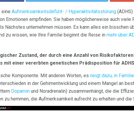
e eine
Aufmerksamkeitsdefizit- / Hyperaktivitätsstörung
(ADHS) d
on Emotionen empfinden. Sie haben möglicherweise auch viele Fr
 als Nächstes unternehmen müssen. Es kann alles ein bisschen üb
ind zu wissen, wie Ihre Familie beginnt die Reise in
mehr über A
ogischer Zustand, der durch eine Anzahl von Risikofaktore
es mit einer vererbten genetischen Prädisposition für ADH
ische Komponente. Mit anderen Worten, es
neigt dazu, in Famili
nterschieden in der Gehirnentwicklung und einem Mangel an bes
ittern
Dopamin
und Noradrenalin) zusammenhängt, die die Effizien
lten zu hemmen, die Aufmerksamkeit aufrecht zu erhalten und die 