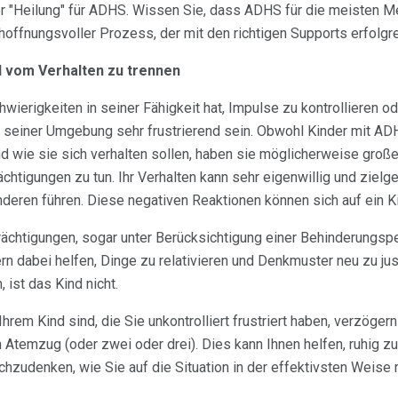
er "Heilung" für ADHS. Wissen Sie, dass ADHS für die meisten 
 hoffnungsvoller Prozess, der mit den richtigen Supports erfolgr
d vom Verhalten zu trennen
wierigkeiten in seiner Fähigkeit hat, Impulse zu kontrollieren ode
 seiner Umgebung sehr frustrierend sein. Obwohl Kinder mit ADH
d wie sie sich verhalten sollen, haben sie möglicherweise große
tigungen zu tun. Ihr Verhalten kann sehr eigenwillig und zielger
deren führen. Diese negativen Reaktionen können sich auf ein K
ächtigungen, sogar unter Berücksichtigung einer Behinderungspe
rn dabei helfen, Dinge zu relativieren und Denkmuster neu zu ju
 ist das Kind nicht.
Ihrem Kind sind, die Sie unkontrolliert frustriert haben, verzöge
 Atemzug (oder zwei oder drei). Dies kann Ihnen helfen, ruhig zu
chzudenken, wie Sie auf die Situation in der effektivsten Weise 