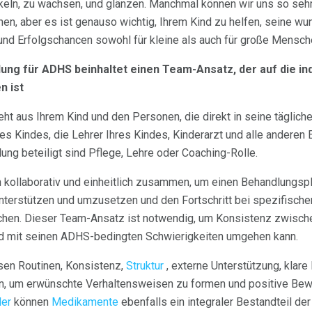
ckeln, zu wachsen, und glänzen. Manchmal können wir uns so seh
en, aber es ist genauso wichtig, Ihrem Kind zu helfen, seine wu
und Erfolgschancen sowohl für kleine als auch für große Mensch
lung für ADHS beinhaltet einen Team-Ansatz, der auf die in
n ist
 aus Ihrem Kind und den Personen, die direkt in seine tägliche P
res Kindes, die Lehrer Ihres Kindes, Kinderarzt und alle anderen
ung beteiligt sind Pflege, Lehre oder Coaching-Rolle.
 kollaborativ und einheitlich zusammen, um einen Behandlungspl
nterstützen und umzusetzen und den Fortschritt bei spezifische
hen. Dieser Team-Ansatz ist notwendig, um Konsistenz zwische
ind mit seinen ADHS-bedingten Schwierigkeiten umgehen kann.
sen Routinen, Konsistenz,
Struktur
, externe Unterstützung, klare
, um erwünschte Verhaltensweisen zu formen und positive Bewä
der
können
Medikamente
ebenfalls ein integraler Bestandteil der