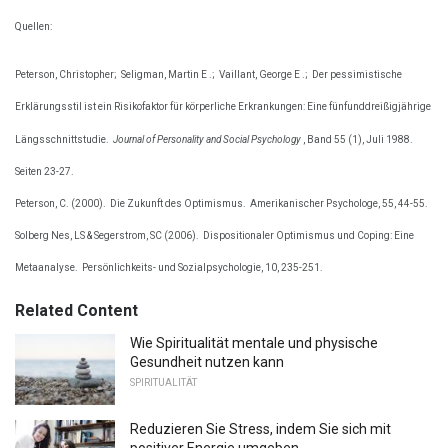
Quellen:
Peterson, Christopher;
Seligman, Martin E .;
Vaillant, George E .;
Der pessimistische
Erklärungsstil ist ein Risikofaktor für körperliche Erkrankungen: Eine fünfunddreißigjährige
Längsschnittstudie.
Journal of Personality and Social Psychology
, Band 55 (1), Juli 1988.
Seiten 23-27.
Peterson, C. (2000).
Die Zukunft des Optimismus.
Amerikanischer Psychologe, 55, 44-55.
Solberg Nes, LS & Segerstrom, SC (2006).
Dispositionaler Optimismus und Coping: Eine
Metaanalyse.
Persönlichkeits- und Sozialpsychologie, 10, 235-251.
Related Content
Wie Spiritualität mentale und physische
Gesundheit nutzen kann
SPIRITUALITÄT
Reduzieren Sie Stress, indem Sie sich mit