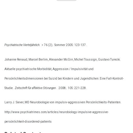
Psychiatrische Vierteljährlich.
> 76 (2);
Sommer 2005: 123-137.
Johanne Renaud, Marcel Berlim, Alexander McGirr, Michel Toussign, Gustavo Turecki.
Aktuelle psychiatrische Morbidität, Aggression / Impulsivität und
Persönlichkeitsdimensionen bei Suizid bei Kindern und Jugendlichen: Eine Fall-Kontroll-
Studie.
Zeitschrift für affektive Störungen
.
2008;
105: 221-228.
Larry J. Siever, MD Neurobiologie von impulsiv-aggressiven Persönlichkeits-Patienten.
http://www.psychiatrimes.com/articles/neurobiology-impulsive-aggressive-
persönlichkeit-disordered-patients