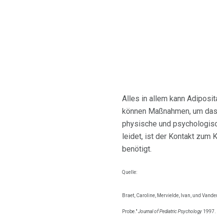
Alles in allem kann Adiposi
können Maßnahmen, um das P
physische und psychologisc
leidet, ist der Kontakt zum 
benötigt.
Quelle:
Braet, Caroline, Mervielde, Ivan, und Vande
Probe."
Journal of Pediatric Psychology
1997. 