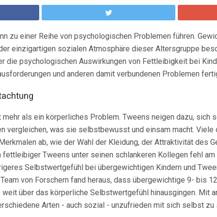
 kann zu einer Reihe von psychologischen Problemen führen. Gew
der einzigartigen sozialen Atmosphäre dieser Altersgruppe beso
er die psychologischen Auswirkungen von Fettleibigkeit bei Kind
rausforderungen und anderen damit verbundenen Problemen ferti
tachtung
ist mehr als ein körperliches Problem. Tweens neigen dazu, sich
ren vergleichen, was sie selbstbewusst und einsam macht. Viele
erkmalen ab, wie der Wahl der Kleidung, der Attraktivität des Ge
n fettleibiger Tweens unter seinen schlankeren Kollegen fehl am 
rigeres Selbstwertgefühl bei übergewichtigen Kindern und Tween
in Team von Forschern fand heraus, dass übergewichtige 9- bis 
e weit über das körperliche Selbstwertgefühl hinausgingen. Mit a
schiedene Arten - auch sozial - unzufrieden mit sich selbst zu s