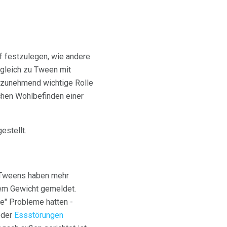
uf festzulegen, wie andere
rgleich zu Tween mit
e zunehmend wichtige Rolle
chen Wohlbefinden einer
estellt.
n Tweens haben mehr
hem Gewicht gemeldet.
de" Probleme hatten -
oder
Essstörungen