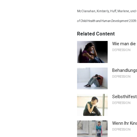
McClanahan, Kimberly, Huff, Marlene, und
of Child Health and Human Development
2009.
Related Content
Wie man die 
DEPRESSION
Behandlungs
DEPRESSION
Selbsthilfes
DEPRESSION
Wenn Ihr Kind
DEPRESSION