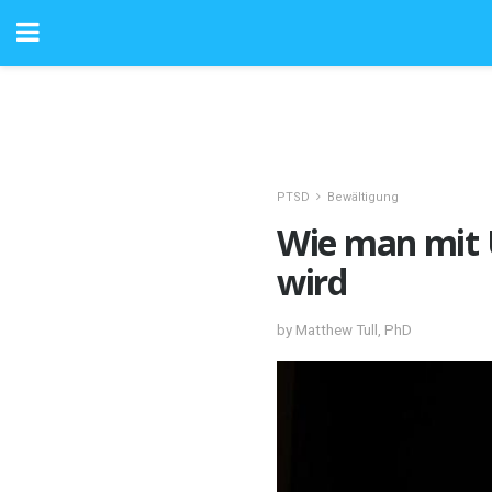
PTSD
Bewältigung
Wie man mit 
wird
by Matthew Tull, PhD