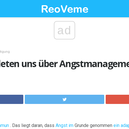
ad
tigung
hleten uns über Angstmanageme
mmun
. Das liegt daran, dass
Angst im
Grunde genommen
ein ada