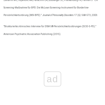
Zanarini MC, Vujanovic AA, Parachini EA, Boulanger JL, Frankenburg FR, Hennen J. "Ein
Screening-Maßnahme für BPD: Die McLean Screening-Instrument für Borderline-
Persönlichkeitsstörung (MSI-BPD)."
Journal of Personality Disorders
17 (6): 568-573, 2003.
"Strukturiertes klinisches Interview für DSM-5® Persönlichkeitsstörungen (SCID-5-PD)."
American Psychiatric Association Publishing (2015).
ad