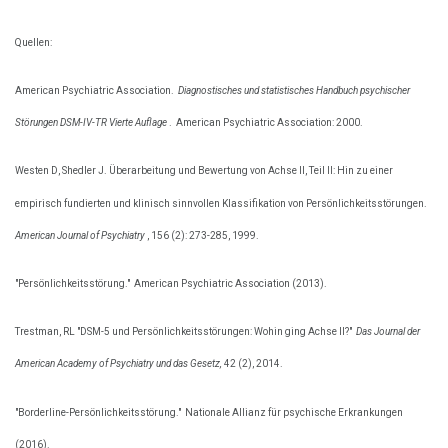
Quellen:
American Psychiatric Association.
Diagnostisches und statistisches Handbuch psychischer
Störungen DSM-IV-TR Vierte Auflage
.
American Psychiatric Association: 2000.
Westen D, Shedler J. Überarbeitung und Bewertung von Achse II, Teil II: Hin zu einer
empirisch fundierten und klinisch sinnvollen Klassifikation von Persönlichkeitsstörungen.
American Journal of Psychiatry
, 156 (2): 273-285, 1999.
"Persönlichkeitsstörung."
American Psychiatric Association (2013).
Trestman, RL "DSM-5 und Persönlichkeitsstörungen: Wohin ging Achse II?"
Das Journal der
American Academy of Psychiatry und das Gesetz,
42 (2), 2014.
"Borderline-Persönlichkeitsstörung."
Nationale Allianz für psychische Erkrankungen
(2016).