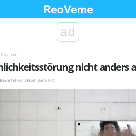
ad
Diagnose
nlichkeitsstörung nicht anders
P; Bewertet von Steven Gans, MD