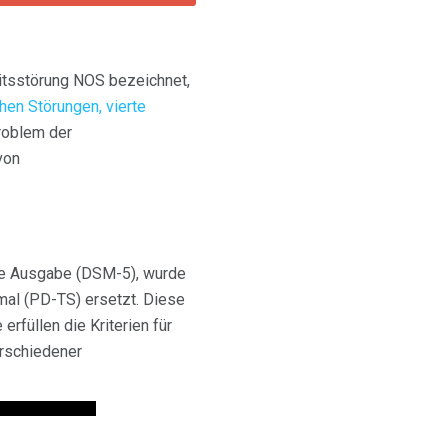
eitsstörung NOS bezeichnet,
hen Störungen, vierte
roblem der
von
te Ausgabe (DSM-5), wurde
mal (PD-TS) ersetzt. Diese
rfüllen die Kriterien für
erschiedener