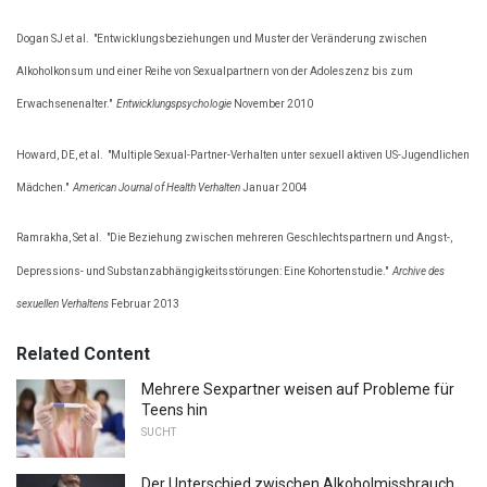
Dogan SJ et al.
"Entwicklungsbeziehungen und Muster der Veränderung zwischen
Alkoholkonsum und einer Reihe von Sexualpartnern von der Adoleszenz bis zum
Erwachsenenalter."
Entwicklungspsychologie
November 2010
Howard, DE, et al.
"Multiple Sexual-Partner-Verhalten unter sexuell aktiven US-Jugendlichen
Mädchen."
American Journal of Health Verhalten
Januar 2004
Ramrakha, Set al.
"Die Beziehung zwischen mehreren Geschlechtspartnern und Angst-,
Depressions- und Substanzabhängigkeitsstörungen: Eine Kohortenstudie."
Archive des
sexuellen Verhaltens
Februar 2013
Related Content
Mehrere Sexpartner weisen auf Probleme für
Teens hin
SUCHT
Der Unterschied zwischen Alkoholmissbrauch