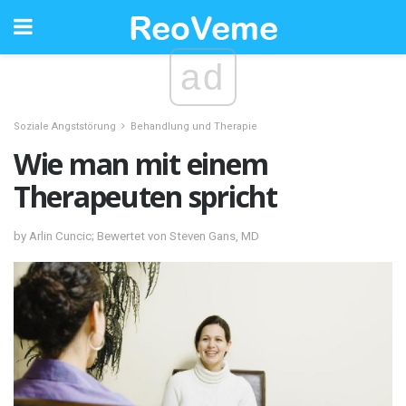
ad
Soziale Angststörung
Behandlung und Therapie
Wie man mit einem
Therapeuten spricht
by Arlin Cuncic; Bewertet von Steven Gans, MD