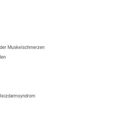
oder Muskelschmerzen
len
r Reizdarmsyndrom