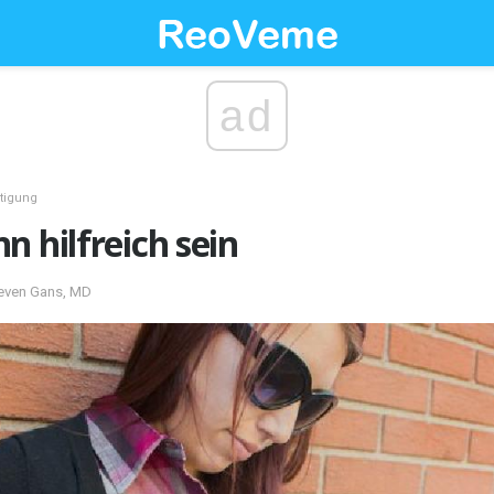
ad
tigung
n hilfreich sein
teven Gans, MD