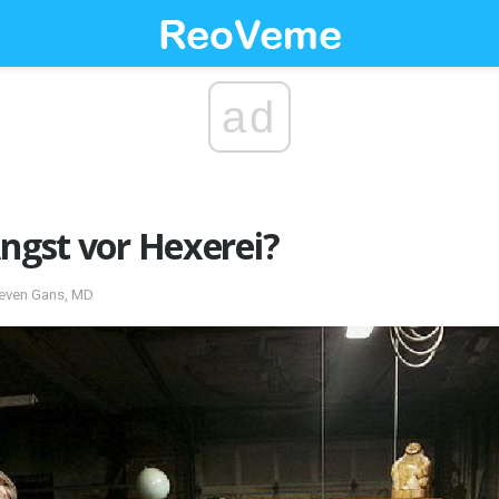
ad
Angst vor Hexerei?
Steven Gans, MD