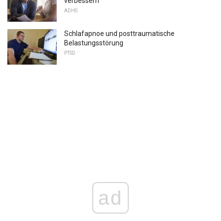
verbessern
ADHS
Schlafapnoe und posttraumatische
Belastungsstörung
PTSD
ad