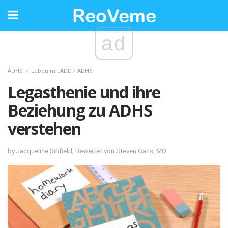
ad
ADHS
Leben mit ADD / ADHS
Legasthenie und ihre
Beziehung zu ADHS
verstehen
by Jacqueline Sinfield; Bewertet von Steven Gans, MD