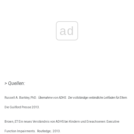
ad
> Quellen:
Russell A. Barkley, PhD.
Übernahme von ADHS.
Der vollständige verbindliche Leitfaden für Eltern.
Die Guilford Presse 2013.
Brown, ET Ein neues Verständnis von ADHS bei Kindern und Erwachsenen: Executive
Function Impairments.
Routledge;
2013.