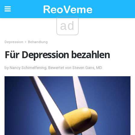
ad
Depression
Behandlung
Für Depression bezahlen
by Nancy Schimelfening; Bewertet von Steven Gans, MD