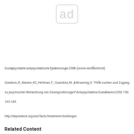
ad
Sozialpsychiatrie und psychiatrische Epidemiologie
2008 (online veröffentlicht)
Goodwin, R., Koenen, KC, Hellman, F., Guardino, M., & Struening, E. "Hilfe suchen und Zugang
zu psychischer Behandlung von Zwangsstörungen"
Acta psychiatrica Scandinavica
2002 106:
143-149.
http://beyondocd.org/ocd-facts/treatment-challenges
Related Content