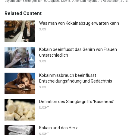
psychischen Störungen, fünfte Ausgabe.
DSM-5.
American Psychiatric Association, 2013.
Related Content
Was man von Kokainabzug erwarten kann
SUCHT
Kokain beeinflusst das Gehirn von Frauen
unterschiedlich
SUCHT
Kokainmissbrauch beeinflusst
Entscheidungsfindung und Gedächtnis
SUCHT
Definition des Slangbegriffs 'Basehead'
SUCHT
Kokain und das Herz
SUCHT