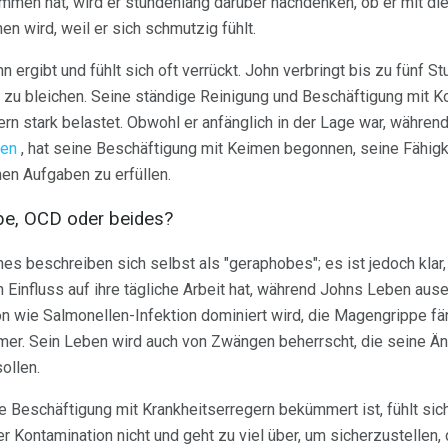
men hat, wird er stundenlang darüber nachdenken, ob er mit die
n wird, weil er sich schmutzig fühlt.
n ergibt und fühlt sich oft verrückt. John verbringt bis zu fünf S
zu bleichen. Seine ständige Reinigung und Beschäftigung mit K
rn stark belastet. Obwohl er anfänglich in der Lage war, währen
den
, hat seine Beschäftigung mit Keimen begonnen, seine Fähigke
en Aufgaben zu erfüllen.
be, OCD oder beides?
es beschreiben sich selbst als "geraphobes"; es ist jedoch klar
 Einfluss auf ihre tägliche Arbeit hat, während Johns Leben ause
n wie Salmonellen-Infektion dominiert wird, die Magengrippe f
mer. Sein Leben wird auch von Zwängen beherrscht, die seine 
ollen.
re Beschäftigung mit Krankheitserregern bekümmert ist, fühlt sic
ner Kontamination nicht und geht zu viel über, um sicherzustellen,