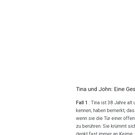
Tina und John: Eine G
Fall 1
: Tina ist 38 Jahre al
kennen, haben bemerkt, dass
wenn sie die Tür einer öffent
zu berühren. Sie krümmt sic
denkt fast immer an Keime,