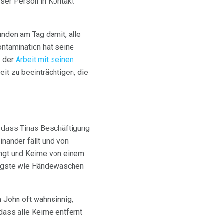
ser Person in Kontakt
tunden am Tag damit, alle
ontamination hat seine
d der
Arbeit
mit seinen
it zu beeinträchtigen, die
, dass Tinas Beschäftigung
inander fällt und von
ängt und Keime von einem
Ängste wie Händewaschen
h John oft wahnsinnig,
 dass alle Keime entfernt