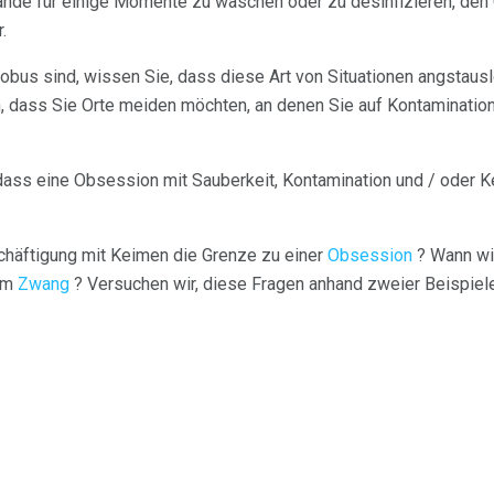
nde für einige Momente zu waschen oder zu desinfizieren, den G
.
obus sind, wissen Sie, dass diese Art von Situationen angstaus
n, dass Sie Orte meiden möchten, an denen Sie auf Kontaminatio
 dass eine Obsession mit Sauberkeit, Kontamination und / oder 
chäftigung mit Keimen die Grenze zu einer
Obsession
? Wann wi
um
Zwang
? Versuchen wir, diese Fragen anhand zweier Beispiel