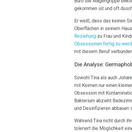
Büro die Magengrippe bekom
gekommen ist und oft dusche
Er weiß, dass das keinen Sin
Oberflächen in seinem Haus 
Beziehung
zu Frau und Kinde
Obsessionen fertig zu wer
mit diesem Beruf verbunden
Die Analyse: Germapho
Sowohl Tina als auch Johann
mit Keimen nur einen kleinen
Obsession mit Kontaminatio
Bakterium abzieht Badezim
und Desinfizieren abbauen s
Während Tina nicht durch ih
toleriert die Möglichkeit ei