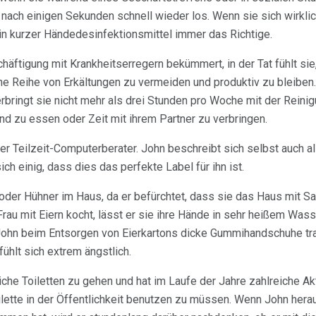
e nach einigen Sekunden schnell wieder los. Wenn sie sich wirkli
in kurzer Händedesinfektionsmittel immer das Richtige.
schäftigung mit Krankheitserregern bekümmert, in der Tat fühlt s
eine Reihe von Erkältungen zu vermeiden und produktiv zu bleiben
erbringt sie nicht mehr als drei Stunden pro Woche mit der Reinig
nd zu essen oder Zeit mit ihrem Partner zu verbringen.
iger Teilzeit-Computerberater. John beschreibt sich selbst auch
ich einig, dass dies das perfekte Label für ihn ist.
r oder Hühner im Haus, da er befürchtet, dass sie das Haus mit S
rau mit Eiern kocht, lässt er sie ihre Hände in sehr heißem Wass
hn beim Entsorgen von Eierkartons dicke Gummihandschuhe tr
ühlt sich extrem ängstlich.
liche Toiletten zu gehen und hat im Laufe der Jahre zahlreiche Ak
ilette in der Öffentlichkeit benutzen zu müssen. Wenn John hera