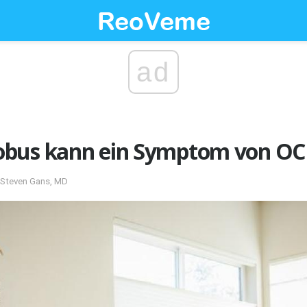
ad
bus kann ein Symptom von OC
n Steven Gans, MD