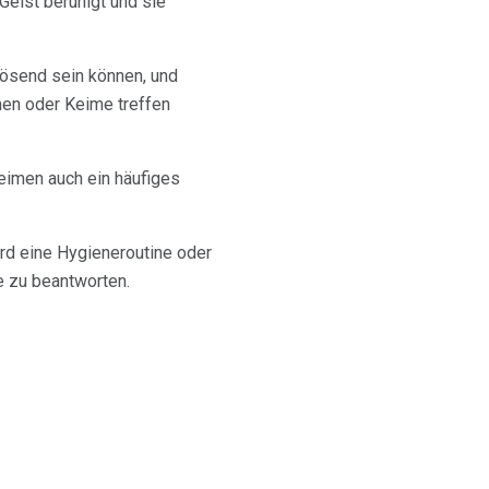
eist beruhigt und sie
lösend sein können, und
nen oder Keime treffen
Keimen auch ein häufiges
rd eine Hygieneroutine oder
e zu beantworten.