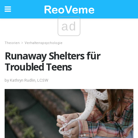
ad
Theorien
Verhaltenspsychologie
Runaway Shelters für
Troubled Teens
by Kathryn Rudlin, LCSW