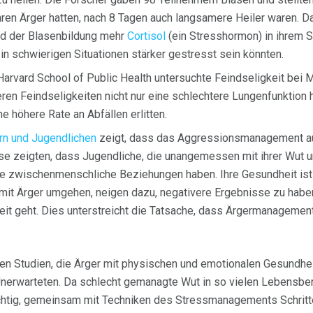
hren Ärger hatten, nach 8 Tagen auch langsamere Heiler waren. D
nd der Blasenbildung mehr
Cortisol
(ein Stresshormon) in ihrem 
 in schwierigen Situationen stärker gestresst sein könnten.
Harvard School of Public Health untersuchte Feindseligkeit bei 
eren Feindseligkeiten nicht nur eine schlechtere Lungenfunktion
e höhere Rate an Abfällen erlitten.
rn und Jugendlichen
zeigt, dass das Aggressionsmanagement auc
isse zeigten, dass Jugendliche, die unangemessen mit ihrer Wut 
he zwischenmenschliche Beziehungen haben. Ihre Gesundheit ist 
t mit Ärger umgehen, neigen dazu, negativere Ergebnisse zu hab
t geht. Dies unterstreicht die Tatsache, dass Ärgermanagement 
elen Studien, die Ärger mit physischen und emotionalen Gesundh
nerwarteten. Da schlecht gemanagte Wut in so vielen Lebensbe
ichtig, gemeinsam mit Techniken des Stressmanagements Schritte