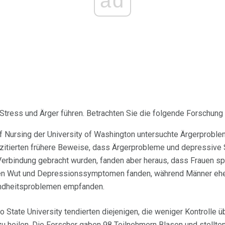
ad
 Stress und Ärger führen. Betrachten Sie die folgende Forschung
of Nursing der University of Washington untersuchte Ärgerprobl
 zitierten frühere Beweise, dass Ärgerprobleme und depressive
erbindung gebracht wurden, fanden aber heraus, dass Frauen sp
 Wut und Depressionssymptomen fanden, während Männer eh
ndheitsproblemen empfanden.
o State University tendierten diejenigen, die weniger Kontrolle üb
heilen. Die Forscher gaben 98 Teilnehmern Blasen und stellten 