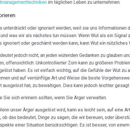
tmanagementtechniken
im täglichen Leben zu unternehmen.
orieren
 unterdrückt oder ignoriert werden, weil sie uns Informationen d
n und was wir als nächstes tun müssen. Wenn Wut als ein Signal 
s ignoriert oder geschämt werden kann, kann Wut ein nützliches
edeutet jedoch nicht, an jeden wütenden Gedanken zu glauben und
n, offensichtlich. Unkontrollierter Zorn kann zu größeren Proble
löst haben. Es ist einfach wichtig, auf die Gefühle der Wut zu a
ommen und auf vernünftige Art und Weise die beste Vorgehenswe
ut ausgelöst hat, zu bewältigen. Dies kann jedoch leichter gesagt
ie Sie sich erinnern sollten, wenn Sie Ärger verwalten.
enn unser Ärger ausgelöst wird, kann es leicht sein, auf eine Ar
, ob das bedeutet, Dinge zu sagen, die wir bereuen, oder übers
Aspekte einer Situation berücksichtigen. Es ist besser, von eine