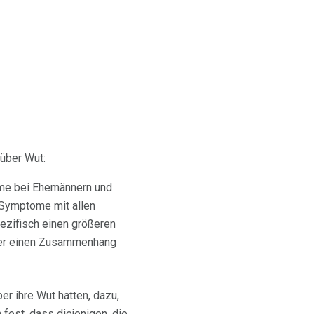
 über Wut:
eme bei Ehemännern und
 Symptome mit allen
ezifisch einen größeren
er einen Zusammenhang
er ihre Wut hatten, dazu,
fest, dass diejenigen, die