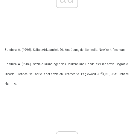
Bandura, A. (1996).
Selbstwirksamkeit: Die Ausübung der Kontrolle. New York: Freeman.
Bandura, A. (1986).
Soziale Grundlagen des Denkens und Handelns: Eine sozial-kognitive
Theorie.
Prentice-Hall-Serie in der sozialen Lerntheorie.
Englewood Cliffs, NJ, USA: Prentice-
Hall, Inc.