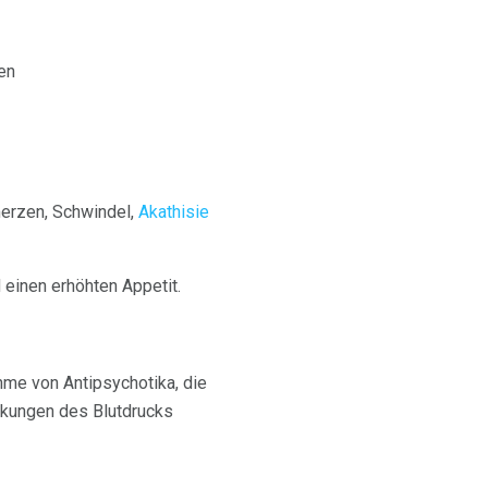
en
merzen, Schwindel,
Akathisie
 einen erhöhten Appetit.
hme von Antipsychotika, die
nkungen des Blutdrucks