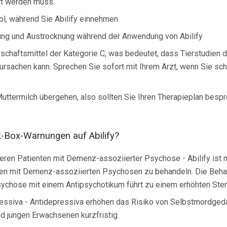
t werden muss.
ol, während Sie Abilify einnehmen.
ung und Austrocknung während der Anwendung von Abilify
rschaftsmittel der Kategorie C, was bedeutet, dass Tierstudien 
erursachen kann. Sprechen Sie sofort mit Ihrem Arzt, wenn Sie s
 Muttermilch übergehen, also sollten Sie Ihren Therapieplan bespr
k-Box-Warnungen auf Abilify?
lteren Patienten mit Demenz-assoziierter Psychose - Abilify ist 
n mit Demenz-assoziierten Psychosen zu behandeln. Die Behan
chose mit einem Antipsychotikum führt zu einem erhöhten Ster
pressiva - Antidepressiva erhöhen das Risiko von Selbstmordged
d jungen Erwachsenen kurzfristig.