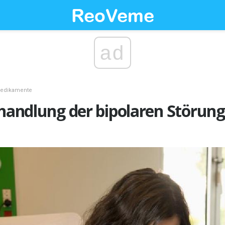
ad
edikamente
ehandlung der bipolaren Störu