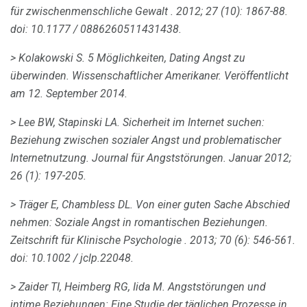
für zwischenmenschliche Gewalt
.
2012; 27 (10): 1867-88.
doi: 10.1177 / 0886260511431438.
> Kolakowski S. 5 Möglichkeiten, Dating Angst zu
überwinden.
Wissenschaftlicher Amerikaner.
Veröffentlicht
am 12. September 2014.
> Lee BW, Stapinski LA.
Sicherheit im Internet suchen:
Beziehung zwischen sozialer Angst und problematischer
Internetnutzung.
Journal für Angststörungen.
Januar 2012;
26 (1): 197-205.
> Träger E, Chambless DL.
Von einer guten Sache Abschied
nehmen: Soziale Angst in romantischen Beziehungen.
Zeitschrift für Klinische Psychologie
.
2013; 70 (6): 546-561.
doi: 10.1002 / jclp.22048.
> Zaider TI, Heimberg RG, Iida M. Angststörungen und
intime Beziehungen: Eine Studie der täglichen Prozesse in