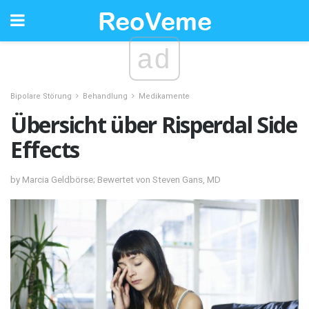
ad
Bipolare Störung
Behandlung
Medikamente
Übersicht über Risperdal Side
Effects
by Marcia Geldbörse; Bewertet von Steven Gans, MD