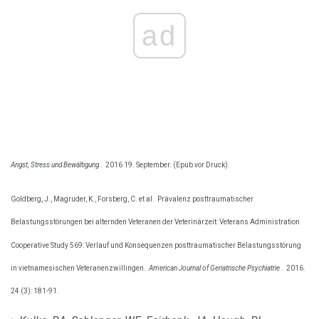
ad
Angst, Stress und Bewältigung
.
2016 19. September. (Epub vor Druck).
Goldberg, J., Magruder, K., Forsberg, C. et al.
Prävalenz posttraumatischer
Belastungsstörungen bei alternden Veteranen der Veterinärzeit: Veterans Administration
Cooperative Study 569: Verlauf und Konsequenzen posttraumatischer Belastungsstörung
in vietnamesischen Veteranenzwillingen.
American Journal of Geriatrische Psychiatrie
.
2016.
24 (3): 181-91.