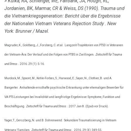
> Kulka, RA, Schlenger, WE, Fairbank, JA, Hough, RL,
Jordanien, BK, Marmar, CR & Weiss, DS (1990).
Trauma und
die Vietnamkriegsgeneration: Bericht über die Ergebnisse
der Nationalen Vietnam Veterans Rejection Study
.
New
York: Brunner / Mazel.
Magruder, K., Goldberg, J., Forsberg, C. et al.
Langzeit-Trajektorien von PTSD in Veteranen
der Vietnam-Ära: Der Verlauf und die Folgen von PTBS in Zwillingen.
Zeitschrift für Trauma
und Stress
.
2016. 29 (1): 5-16.
Murdock, M., Spoont, M., Kehle-Forbes, S., Harwood, E., Sayer, N., Clothier, B. und A.
Bangerter.
Anhaltende ernsthafte psychische Erkrankung unter ehemaligen Bewerber für
VA PTS Leistungen bei Invalidität und langfristige Ergebnisse: Symptome, Funktion und
Beschäftigung.
Zeitschrift für Trauma und Stress
.
2017 Jan 8. (Epub vor Druck).
Yager, T., Gerszberg, N. und B. Dohrenwend.
Sekundäre Traumatisierung in Vietnam
Veterans 'Familien.
Zeitschrift für Trauma und Stress
.
2016. 29 (4): 349-55.