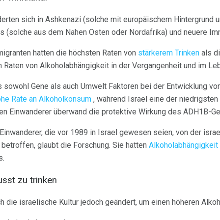
derten sich in Ashkenazi (solche mit europäischem Hintergrund 
cs (solche aus dem Nahen Osten oder Nordafrika) und neuere Im
migranten hatten die höchsten Raten von
stärkerem Trinken
als d
n Raten von Alkoholabhängigkeit in der Vergangenheit und im Le
s sowohl Gene als auch Umwelt Faktoren bei der Entwicklung vo
ohe Rate an Alkoholkonsum
, während Israel eine der niedrigsten 
chen Einwanderer überwand die protektive Wirkung des ADH1B-Ge
Einwanderer, die vor 1989 in Israel gewesen seien, von der israe
etroffen, glaubt die Forschung. Sie hatten
Alkoholabhängigkeit
s.
usst zu trinken
ich die israelische Kultur jedoch geändert, um einen höheren Alk