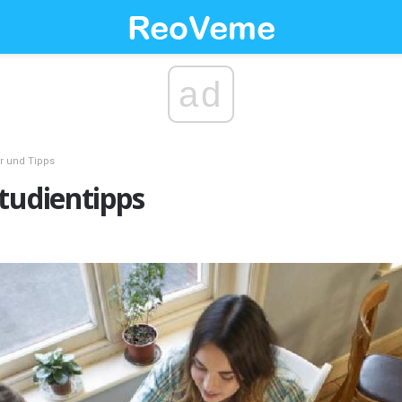
ad
r und Tipps
tudientipps