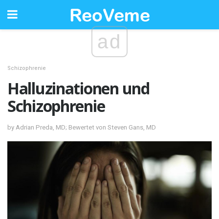
ad
Schizophrenie
Halluzinationen und
Schizophrenie
by Adrian Preda, MD; Bewertet von Steven Gans, MD