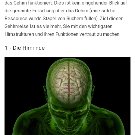
das Gehirn funktioniert. Dies ist kein eingehender Blick auf
die gesamte Forschung über das Gehirn (eine solche
Ressource würde Stapel von Büchern füllen). Ziel dieser
Gehirnreise ist es vielmehr, Sie mit den wichtigsten
Hirnstrukturen und ihren Funktionen vertraut zu machen.
1 - Die Hirnrinde