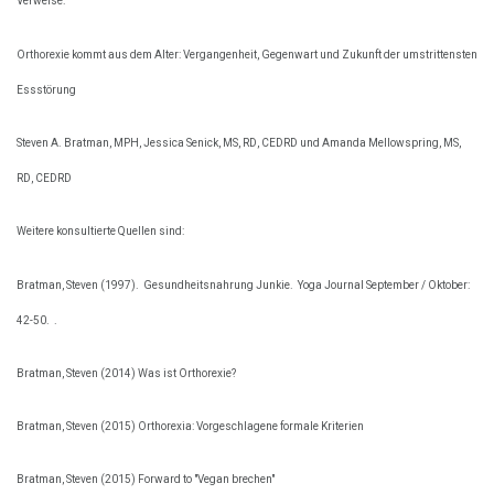
Verweise:
Orthorexie kommt aus dem Alter: Vergangenheit, Gegenwart und Zukunft der umstrittensten
Essstörung
Steven A. Bratman, MPH, Jessica Senick, MS, RD, CEDRD und Amanda Mellowspring, MS,
RD, CEDRD
Weitere konsultierte Quellen sind:
Bratman, Steven (1997).
Gesundheitsnahrung Junkie.
Yoga Journal September / Oktober:
42-50.
.
Bratman, Steven (2014) Was ist Orthorexie?
Bratman, Steven (2015) Orthorexia: Vorgeschlagene formale Kriterien
Bratman, Steven (2015) Forward to "Vegan brechen"