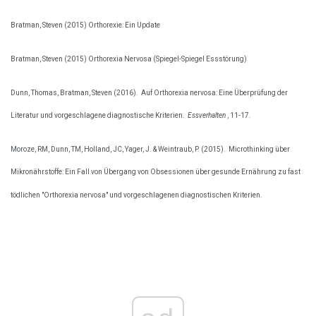
Bratman, Steven (2015) Orthorexie: Ein Update
Bratman, Steven (2015) Orthorexia Nervosa (Spiegel-Spiegel Essstörung)
Dunn, Thomas, Bratman, Steven (2016).
Auf Orthorexia nervosa: Eine Überprüfung der
Literatur und vorgeschlagene diagnostische Kriterien.
Essverhalten
, 11-17.
Moroze, RM, Dunn, TM, Holland, JC, Yager, J. & Weintraub, P. (2015).
Microthinking über
Mikronährstoffe: Ein Fall von Übergang von Obsessionen über gesunde Ernährung zu fast
tödlichen "Orthorexia nervosa" und vorgeschlagenen diagnostischen Kriterien.