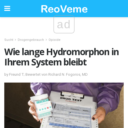
ad
Sucht
Drogengebrauch
Opioide
Wie lange Hydromorphon in
Ihrem System bleibt
by Freund T; Bewertet von Richard N. Fogoros, MD