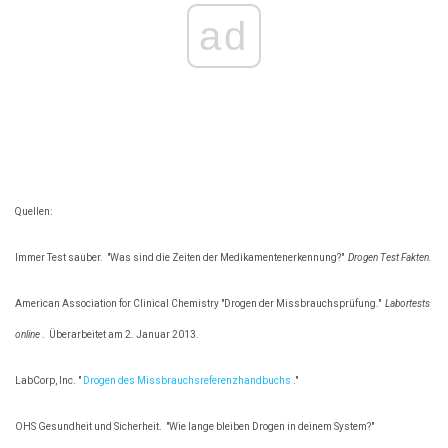
ad
Quellen:
Immer Test sauber.
"Was sind die Zeiten der Medikamentenerkennung?"
Drogen Test Fakten.
American Association for Clinical Chemistry "Drogen der Missbrauchsprüfung."
Labortests
online
.
Überarbeitet am 2. Januar 2013.
LabCorp, Inc. "
Drogen des Missbrauchsreferenzhandbuchs
."
OHS Gesundheit und Sicherheit.
"Wie lange bleiben Drogen in deinem System?"