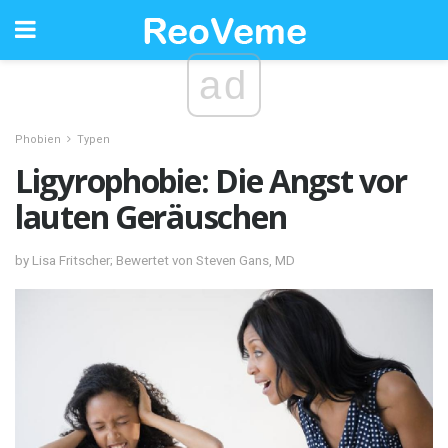
ad
Phobien
Typen
Ligyrophobie: Die Angst vor
lauten Geräuschen
by Lisa Fritscher; Bewertet von Steven Gans, MD