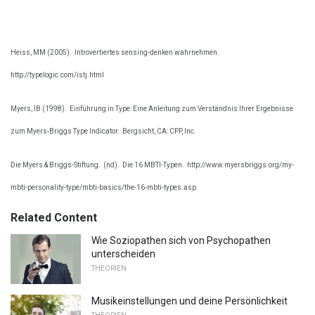
Heiss, MM (2005).
Introvertiertes sensing-denken wahrnehmen.
http://typelogic.com/istj.html
Myers, IB (1998).
Einführung in Type: Eine Anleitung zum Verständnis Ihrer Ergebnisse
zum Myers-Briggs Type Indicator.
Bergsicht, CA: CPP, Inc.
Die Myers & Briggs-Stiftung.
(nd).
Die 16 MBTI-Typen.
http://www.myersbriggs.org/my-
mbti-personality-type/mbti-basics/the-16-mbti-types.asp
Related Content
Wie Soziopathen sich von Psychopathen
unterscheiden
THEORIEN
Musikeinstellungen und deine Persönlichkeit