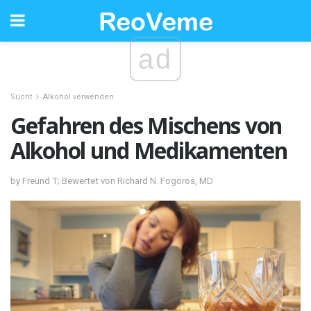
ad
Sucht
Alkohol verwenden
Gefahren des Mischens von
Alkohol und Medikamenten
by Freund T; Bewertet von Richard N. Fogoros, MD