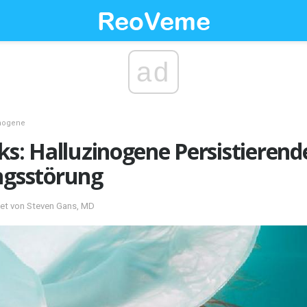
ad
inogene
ks: Halluzinogene Persistierend
gsstörung
tet von Steven Gans, MD