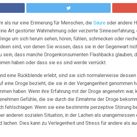
r als nur eine Erinnerung für Menschen, die
Säure
oder andere H
ine Art gestörter Wahrnehmung oder verzerrte Sinneserfahrung, 
Dinge um sich herum sehen, hören, fühlen, schmecken oder riec
 Ideen sind, von denen Sie wissen, dass sie in der Gegenwart nic
zu sein, dass manche Drogenkonsumenten Flashbacks glauben, d
mmen haben oder dass sie es sind werde verrückt.
nd eine Rückblende erlebt, sind sie sich normalerweise dessen
h auf eine Droge bezieht, die sie in der Vergangenheit genommen 
mmen haben. Wenn ihre Erfahrung mit der Droge angenehm war, k
enehmen Gefühle, die sie durch die Einnahme der Droge bekomm
och fehlschlagen: Wenn sie eine bestimmte perzeptive Störung b
ner anderen sozialen Situation, in der Lachen als unangemessen
 lachen. Dies kann zu Verlegenheit und Stress für andere als auc