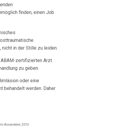
etenden
möglich finden, einen Job
chisches
posttraumatische
icht in der Stille zu leiden.
 ABAM-zertifizierten Arzt.
ehandlung zu geben.
irnläsion oder eine
cht behandelt werden. Daher
ic Association, 2013.