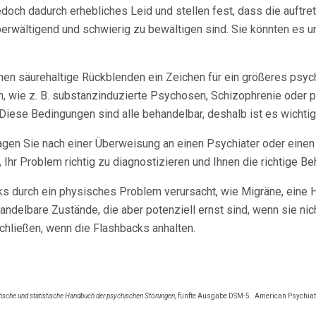
doch dadurch erhebliches Leid und stellen fest, dass die auftr
wältigend und schwierig zu bewältigen sind. Sie könnten es un
en säurehaltige Rückblenden ein Zeichen für ein größeres psy
, wie z. B. substanzinduzierte Psychosen, Schizophrenie oder 
ese Bedingungen sind alle behandelbar, deshalb ist es wichtig, n
ragen Sie nach einer Überweisung an einen Psychiater oder einen
 Ihr Problem richtig zu diagnostizieren und Ihnen die richtige B
 durch ein physisches Problem verursacht, wie Migräne, eine H
handelbare Zustände, die aber potenziell ernst sind, wenn sie ni
schließen, wenn die Flashbacks anhalten.
ische und statistische Handbuch der psychischen Störungen,
fünfte Ausgabe DSM-5.
American Psychiatr