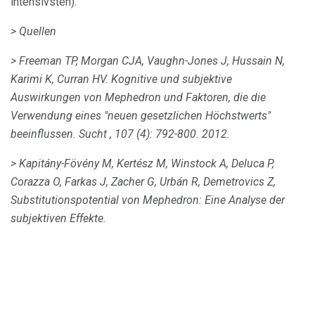
intensivsten).
> Quellen
> Freeman TP, Morgan CJA, Vaughn-Jones J, Hussain N,
Karimi K, Curran HV.
Kognitive und subjektive
Auswirkungen von Mephedron und Faktoren, die die
Verwendung eines "neuen gesetzlichen Höchstwerts"
beeinflussen.
Sucht
, 107 (4): 792-800.
2012.
> Kapitány-Fövény M, Kertész M, Winstock A, Deluca P,
Corazza O, Farkas J, Zacher G, Urbán R, Demetrovics Z,
Substitutionspotential von Mephedron: Eine Analyse der
subjektiven Effekte.