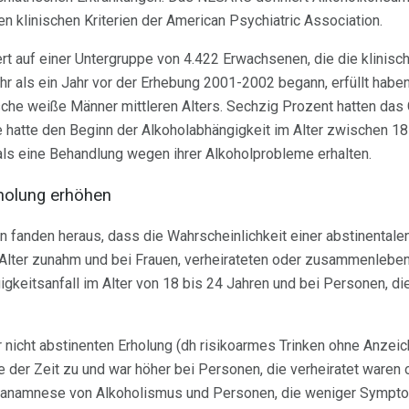
 klinischen Kriterien der American Psychiatric Association.
t auf einer Untergruppe von 4.422 Erwachsenen, die die klinische
hr als ein Jahr vor der Erhebung 2001-2002 begann, erfüllt hab
sche weiße Männer mittleren Alters. Sechzig Prozent hatten das
e hatte den Beginn der Alkoholabhängigkeit im Alter zwischen 18
als eine Behandlung wegen ihrer Alkoholprobleme erhalten.
holung erhöhen
n fanden heraus, dass die Wahrscheinlichkeit einer abstinental
lter zunahm und bei Frauen, verheirateten oder zusammenlebe
keitsanfall im Alter von 18 bis 24 Jahren und bei Personen, di
r nicht abstinenten Erholung (dh risikoarmes Trinken ohne Anze
 der Zeit zu und war höher bei Personen, die verheiratet ware
enanamnese von Alkoholismus und Personen, die weniger Sympt