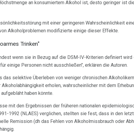
Höchstmenge an konsumiertem Alkohol ist, desto geringer ist die
sönlichkeitsstörung mit einer geringeren Wahrscheinlichkeit ei
on Alkoholproblemen modifizierte einige dieser Effekte.
ikoarmes Trinken"
ndest wenn sie in Bezug auf die DSM-IV-Kriterien definiert wird
ür einige Personen nicht ausschließen", erklären die Autoren.
s das selektive Überleben von weniger chronischen Alkoholikern
r Alkoholabhängigkeit erholen, wahrscheinlicher mit dem Erhebu
 aufgebläht haben könnte.
isse mit den Ergebnissen der früheren nationalen epidemiologis
991-1992 (NLAES) verglichen, stellten sie fest, dass in den letz
nelle Remission (dh das Fehlen von Alkoholmissbrauch oder A
hängig.