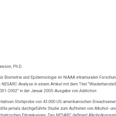
awson, Ph.D.
 für Biometrie und Epidemiologie im NIAAA intramuralen Forsch
te NESARC-Analyse in einem Artikel mit dem Titel "Wiederherste
2001-2002" in der Januar 2005-Ausgabe von
Addiction
.
entativen Stichprobe von 43.000 US-amerikanischen Erwachsenen
größte jemals durchgeführte Studie zum Auftreten von Alkohol-
hiatrischen Erkrankungen. Das NESARC definiert Alkoholkonsu