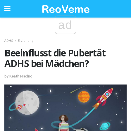
ad
ADHS
Erziehung
Beeinflusst die Pubertät
ADHS bei Mädchen?
by Keath Niedrig