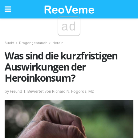
ad
Sucht
Drogengebrauch
Heroin
Was sind die kurzfristigen
Auswirkungen der
Heroinkonsum?
by Freund T; Bewertet von Richard N. Fogoros, MD