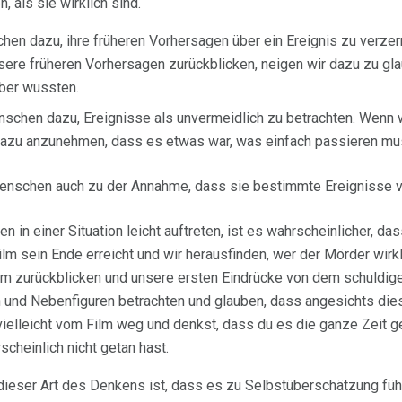
, als sie wirklich sind.
hen dazu, ihre früheren Vorhersagen über ein Ereignis zu verze
sere früheren Vorhersagen zurückblicken, neigen wir dazu zu gla
über wussten.
schen dazu, Ereignisse als unvermeidlich zu betrachten. Wenn 
r dazu anzunehmen, dass es etwas war, was einfach passieren mu
Menschen auch zu der Annahme, dass sie bestimmte Ereignisse 
en in einer Situation leicht auftreten, ist es wahrscheinlicher, da
ilm sein Ende erreicht und wir herausfinden, wer der Mörder wirkl
lm zurückblicken und unsere ersten Eindrücke von dem schuldig
n und Nebenfiguren betrachten und glauben, dass angesichts dies
ielleicht vom Film weg und denkst, dass du es die ganze Zeit g
scheinlich nicht getan hast.
dieser Art des Denkens ist, dass es zu Selbstüberschätzung füh