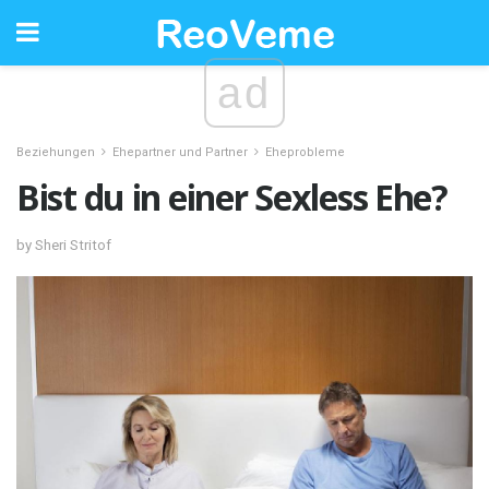
ad
Beziehungen
Ehepartner und Partner
Eheprobleme
Bist du in einer Sexless Ehe?
by Sheri Stritof